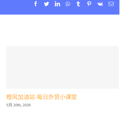
Facebook
Twitter
Linkedin
Whatsapp
Tumblr
Pinterest
Vk
Email
橙风加油站-每日外贸小课堂
5月 20th, 2026