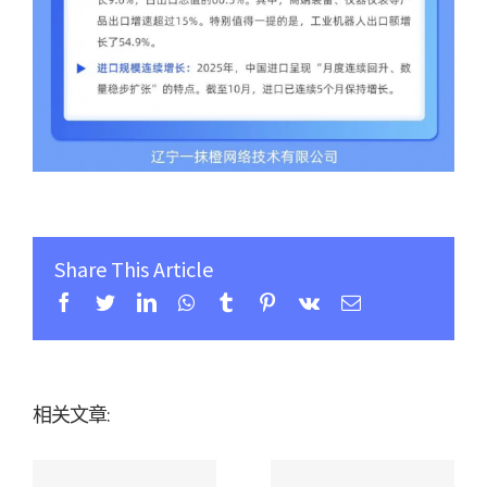
Share This Article
Facebook
Twitter
Linkedin
Whatsapp
Tumblr
Pinterest
Vk
Email
相关文章: