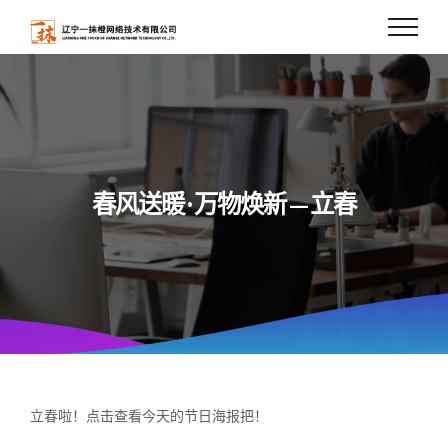
Skip
to
content
春风送暖 · 万物焕新 — 立春
立春啦！点击查看今天的节日海报把！